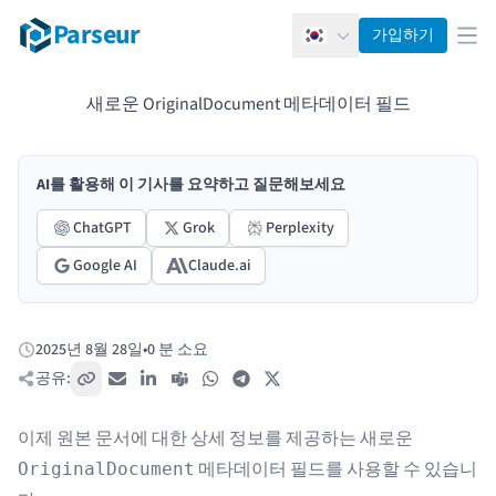
Parseur
가입하기
한국어
메뉴
새로운 OriginalDocument 메타데이터 필드
AI를 활용해 이 기사를 요약하고 질문해보세요
ChatGPT
Grok
Perplexity
Google AI
Claude.ai
2025년 8월 28일
•
0 분 소요
게시됨:
공유:
링크 복사
이메일
LinkedIn
Teams
WhatsApp
Telegram
X / Twitter
이제 원본 문서에 대한 상세 정보를 제공하는 새로운
메타데이터 필드를 사용할 수 있습니
OriginalDocument