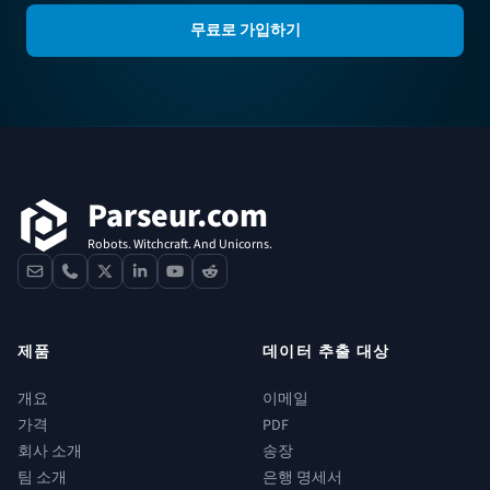
무료로 가입하기
푸터
Parseur.com
Robots. Witchcraft. And Unicorns.
contact
phone
x
linkedin
youtube
reddit
제품
데이터 추출 대상
개요
이메일
가격
PDF
회사 소개
송장
팀 소개
은행 명세서