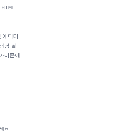
HTML
>
릿 에디터
해당 필
 아이콘에
리세요