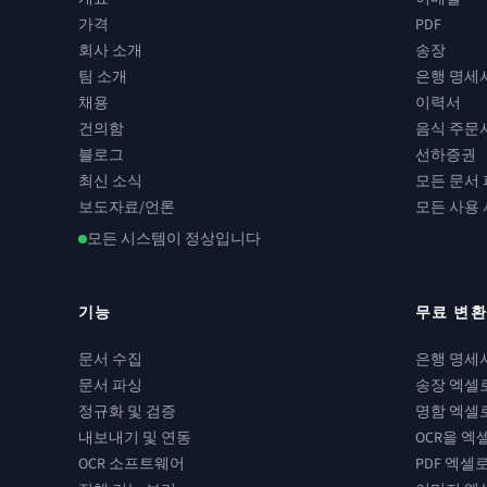
가격
PDF
회사 소개
송장
팀 소개
은행 명세
채용
이력서
건의함
음식 주문
블로그
선하증권
최신 소식
모든 문서 
보도자료/언론
모든 사용 
모든 시스템이 정상입니다
기능
무료 변
문서 수집
은행 명세
문서 파싱
송장 엑셀
정규화 및 검증
명함 엑셀
내보내기 및 연동
OCR을 엑
OCR 소프트웨어
PDF 엑셀