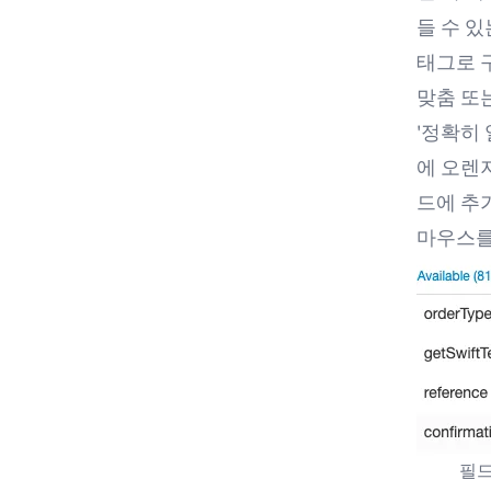
들 수 있
태그로 
맞춤 또
'정확히 
에 오렌
드에 추
마우스를
필드