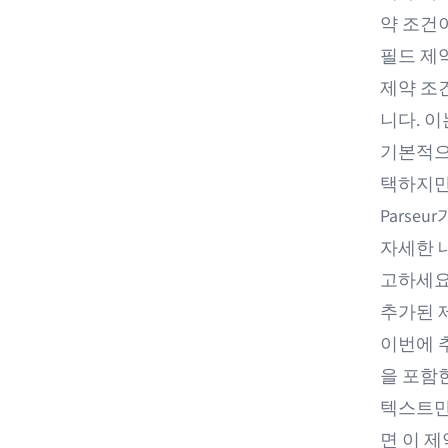
약 조건
필드 제
제약 조
니다. 이
기본적으로
택하지만
Parse
자세한 
고하세요
추가된 
이번에 추
을 포함
텍스트만
면 이 제