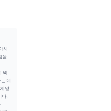
 아시
 팀을
며 역
는 데
I에 맡
니다.
자