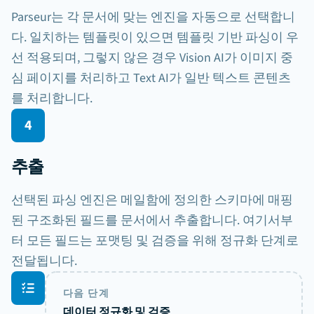
발신자
수신처
Parseur는 각 문서에 맞는 엔진을 자동으로 선택합니
아크미㈜
글로벡스㈜
acme.co.kr
서울 강남
다. 일치하는 템플릿이 있으면 템플릿 기반 파싱이 우
선 적용되며, 그렇지 않은 경우 Vision AI가 이미지 중
심 페이지를 처리하고 Text AI가 일반 텍스트 콘텐츠
OCR 스캔 중
를 처리합니다.
4
추출
선택된 파싱 엔진은 메일함에 정의한 스키마에 매핑
된 구조화된 필드를 문서에서 추출합니다. 여기서부
터 모든 필드는 포맷팅 및 검증을 위해 정규화 단계로
전달됩니다.
템플릿
AI 비전
AI 텍스트
다음 단계
데이터 정규화 및 검증
청구서
#Q2-8821
청구서 번호