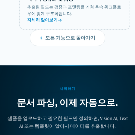
아크미㈜
고객
추출된 필드는 검증과 포맷팅을 거쳐 후속 워크플로
7월 28, 2026
날짜
마감 May 15
우에 맞게 구조화됩니다.
자세히 알아보기
발신자
수신처
아크미㈜
글로벡스㈜
acme.co.kr
서울 강남
항목
품목
수량
단가
컨설팅
2
₩50,000
모든 기능으로 돌아가기
장비
1
₩30,000
초기 설정비
3
₩40,000
소계
₩250,000
부가세
₩25,000
합계
₩275,000
합계
추출 중
시작하기
문서 파싱, 이제 자동으로.
샘플을 업로드하고 필요한 필드만 정의하면, Vision AI, Text
AI 또는 템플릿이 알아서 데이터를 추출합니다.