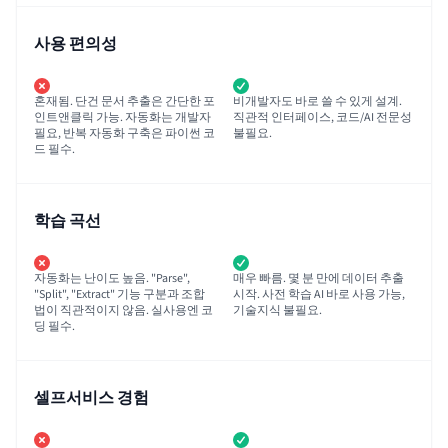
사용 편의성
혼재됨. 단건 문서 추출은 간단한 포
비개발자도 바로 쓸 수 있게 설계.
인트앤클릭 가능. 자동화는 개발자
직관적 인터페이스, 코드/AI 전문성
필요, 반복 자동화 구축은 파이썬 코
불필요.
드 필수.
학습 곡선
자동화는 난이도 높음. "Parse",
매우 빠름. 몇 분 만에 데이터 추출
"Split", "Extract" 기능 구분과 조합
시작. 사전 학습 AI 바로 사용 가능,
법이 직관적이지 않음. 실사용엔 코
기술지식 불필요.
딩 필수.
셀프서비스 경험