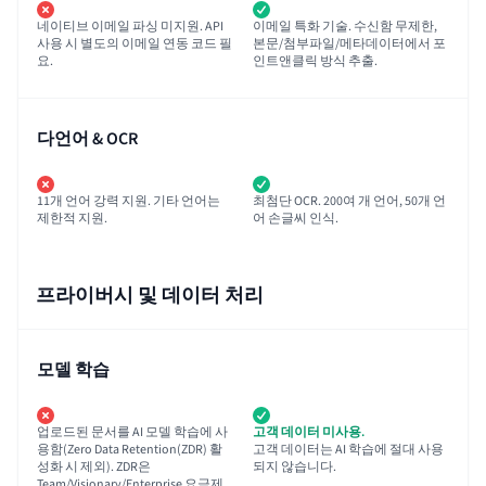
네이티브 이메일 파싱 미지원. API
이메일 특화 기술. 수신함 무제한,
사용 시 별도의 이메일 연동 코드 필
본문/첨부파일/메타데이터에서 포
요.
인트앤클릭 방식 추출.
다언어 & OCR
11개 언어 강력 지원. 기타 언어는
최첨단 OCR. 200여 개 언어, 50개 언
제한적 지원.
어 손글씨 인식.
프라이버시 및 데이터 처리
모델 학습
업로드된 문서를 AI 모델 학습에 사
고객 데이터 미사용.
용함(Zero Data Retention(ZDR) 활
고객 데이터는 AI 학습에 절대 사용
성화 시 제외). ZDR은
되지 않습니다.
Team/Visionary/Enterprise 요금제